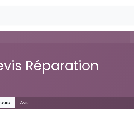
evis Réparation
ours
Avis