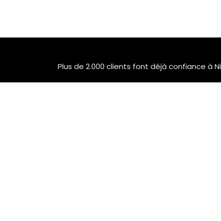
Plus de 2.000 clients font déjà confiance à 
Rejoignez le monde de la mobilité vert
Parc Industriel 17 • Wauthier Braine 1440 •
Paul Parmentierlaan 148 • Knokke Heist 8