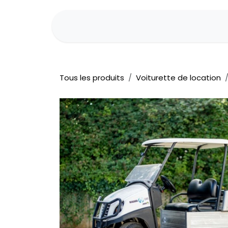
Se rendre au contenu
Location
Contact
Postes
Tous les produits
Voiturette de location