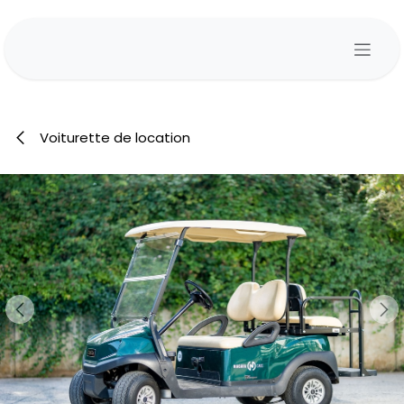
Se rendre au contenu
Voiturette de location