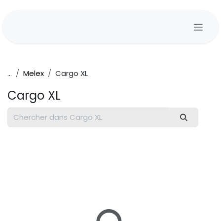
Se rendre au contenu
...
Melex
Cargo XL
Cargo XL