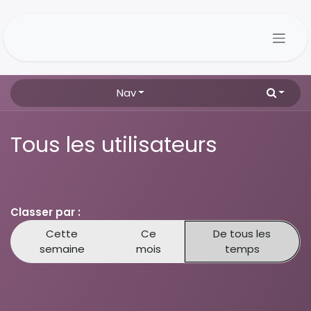
Se rendre au contenu
Nav
Tous les utilisateurs
Classer par :
Cette
Ce
De tous les
semaine
mois
temps