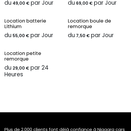
du
par
Jour
du
par
Jour
49,00
€
69,00
€
Location batterie
Location boule de
Lithium
remorque
du
par
Jour
du
par
Jour
55,00
€
7,50
€
Location petite
remorque
du
par
24
29,00
€
Heures
Plus de 2.000 clients font déjà confiance à Niagara cars