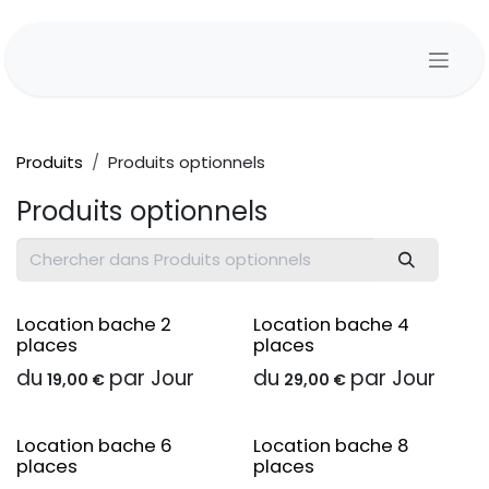
Se rendre au contenu
Produits
Produits optionnels
Produits optionnels
Location bache 2
Location bache 4
places
places
du
par
Jour
du
par
Jour
19,00
€
29,00
€
Location bache 6
Location bache 8
places
places